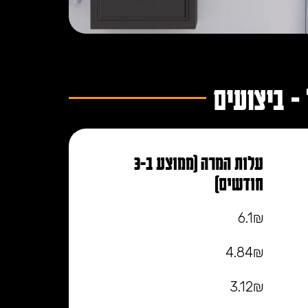
- ביצועים
עלות המרה (ממוצע ב-3
חודשים)
6.1₪
4.84₪
3.12₪